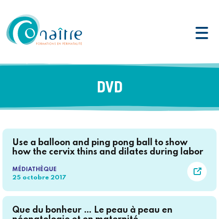
Aller au contenu
DVD
Use a balloon and ping pong ball to show
how the cervix thins and dilates during labor
MÉDIATHÈQUE
25 octobre 2017
Que du bonheur … Le peau à peau en