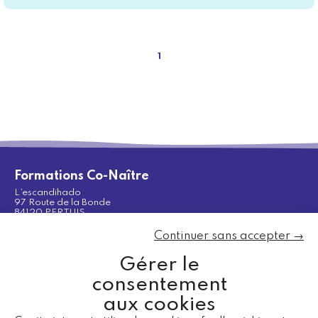
1
Formations Co-Naître
L’escandihado
97 Route de la Bonde
84120 PERTUIS
Port. 06 88 25 08 37
Continuer sans accepter →
Gérer le
consentement
aux cookies