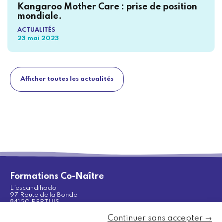
Kangaroo Mother Care : prise de position
mondiale.
ACTUALITÉS
23 mai 2023
Afficher toutes les actualités
Formations Co-Naître
L’escandihado
97 Route de la Bonde
84120 PERTUIS
Port. 06 88 25 08 37
Continuer sans accepter →